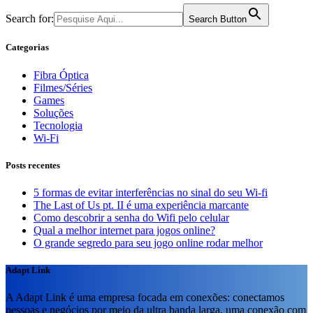
Search for:
Search Button
Categorias
Fibra Óptica
Filmes/Séries
Games
Soluções
Tecnologia
Wi-Fi
Posts recentes
5 formas de evitar interferências no sinal do seu Wi-fi
The Last of Us pt. II é uma experiência marcante
Como descobrir a senha do Wifi pelo celular
Qual a melhor internet para jogos online?
O grande segredo para seu jogo online rodar melhor
Adapt Link
A Adapt Link é uma empresa focada em conexões: conectamos
pessoas e negócios por meio da ultra banda larga, uma conexão com